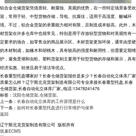
铝合金
仓储货架
凭借质轻、耐腐蚀、美观的优势，在一些特定场景备受欢
迎，常用于轻、中型货物存储，导电、抗腐佳，适用于高湿度、酸碱环
境。不过，铝合金货架的承重能力相对有限，且制造成本较高。此外，木
材货架在许多仓库中也很常见，特别是用于存放轻型货物和对美观性有一
定要求的场合，如零售业的商品展示区。木材货架更加环保，通常由坚硬
的木材制成，如橡木和胡桃木，具有较高的强度和耐用性，但需要定期维
护，避免受潮和虫蛀。塑料货架则主要用于轻型货物的存储和展示，具有
经济实惠、轻便且易于清洁等优点。
长春重型托盘哪家好？长春仓储货架报价是多少？长春自动化立体库厂家
质量怎么样？辽宁斯北克货架制造有限公司专业承接长春重型托盘,长春
仓储货架,长春自动化立体库厂家,,电话:13478241476
标签：
沈阳仓储货架
,
仓储货架
,
上一条：
长春自动化立体库的工作原理是什么
下一条：
如何对长春重型托盘进行日常维护与保养
返回
辽宁斯北克货架制造有限公司 版权所有
筑巢ECMS