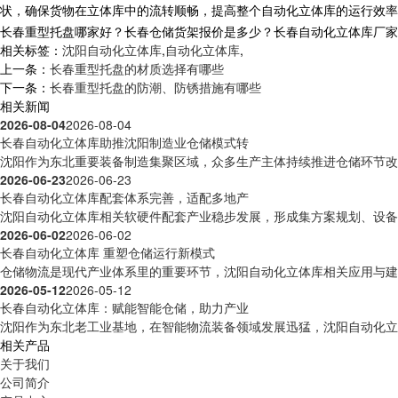
状，确保货物在立体库中的流转顺畅，提高整个
自动化立体库
的运行效率
长春重型托盘哪家好？长春仓储货架报价是多少？长春自动化立体库厂家质量怎
相关标签：
沈阳自动化立体库
,
自动化立体库
,
上一条：
长春重型托盘的材质选择有哪些
下一条：
长春重型托盘的防潮、防锈措施有哪些
相关新闻
2026-08-04
2026-08-04
长春自动化立体库助推沈阳制造业仓储模式转
沈阳作为东北重要装备制造集聚区域，众多生产主体持续推进仓储环节改造
2026-06-23
2026-06-23
长春自动化立体库配套体系完善，适配多地产
沈阳自动化立体库相关软硬件配套产业稳步发展，形成集方案规划、设备制
2026-06-02
2026-06-02
长春自动化立体库 重塑仓储运行新模式
仓储物流是现代产业体系里的重要环节，沈阳自动化立体库相关应用与建设
2026-05-12
2026-05-12
长春自动化立体库：赋能智能仓储，助力产业
沈阳作为东北老工业基地，在智能物流装备领域发展迅猛，沈阳自动化立体
相关产品
关于我们
公司简介